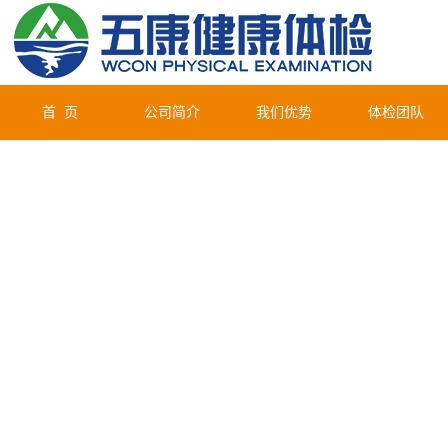
首 页
公司简介
我们优势
体检团队