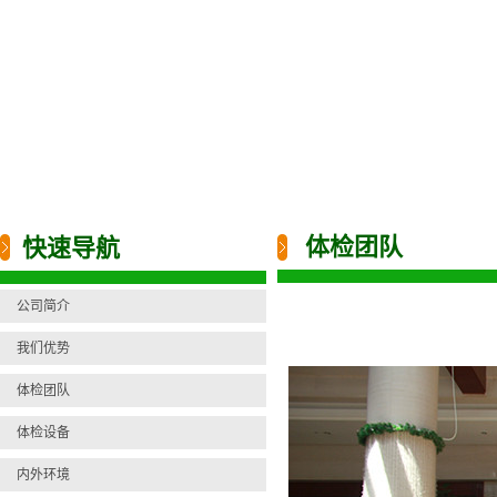
体检团队
快速导航
公司简介
我们优势
体检团队
体检设备
内外环境