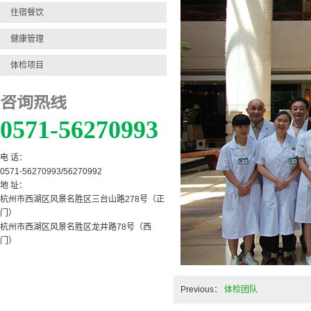
住宿餐饮
健康管理
体检项目
咨询热线
0571-56270993
电 话：
0571-56270993/56270992
地 址：
杭州市西湖区风景名胜区三台山路278号（正
门）
杭州市西湖区风景名胜区龙井路78号（西
门）
Previous：
体检团队