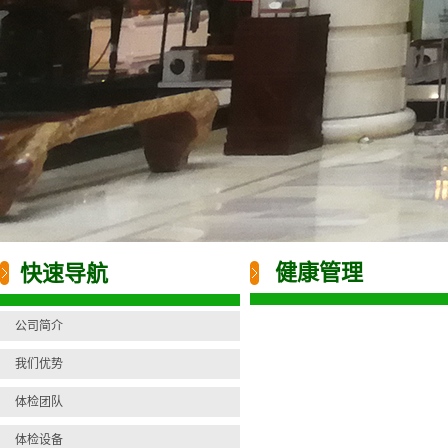
健康管理
快速导航
公司简介
我们优势
体检团队
体检设备