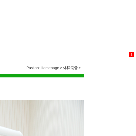
1
Postion:
Homepage
>
体检设备
>