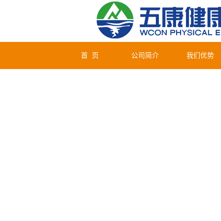
首 页
公司简介
我们优势