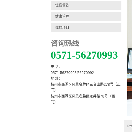
住宿餐饮
健康管理
体检项目
咨询热线
0571-56270993
电 话：
0571-56270993/56270992
地 址：
杭州市西湖区风景名胜区三台山路278号（正
门）
杭州市西湖区风景名胜区龙井路78号（西
门）
Pr